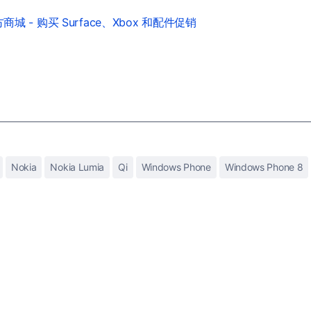
城 - 购买 Surface、Xbox 和配件促销
Nokia
Nokia Lumia
Qi
Windows Phone
Windows Phone 8