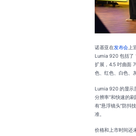
诺基亚在
发布会
上宣
Lumia 920 包括了
扩展，4.5 吋曲面 7
色、红色、白色、
Lumia 920 的
分辨率”和快速的刷新率
有“悬浮镜头”防抖
准。
价格和上市时间还