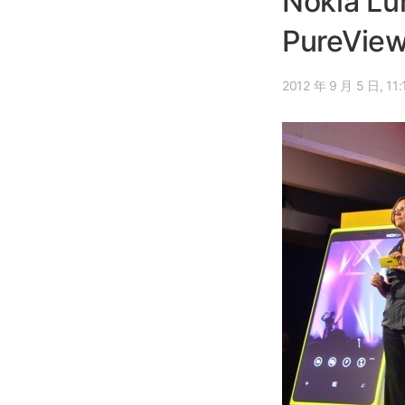
Nokia 
PureVi
2012 年 