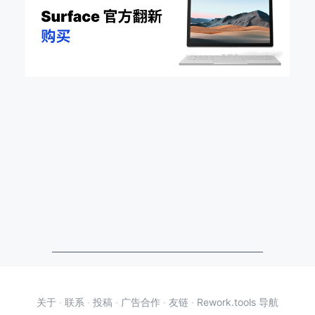
关于
·
联系
·
投稿
·
广告合作
·
友链
·
Rework.tools 导航