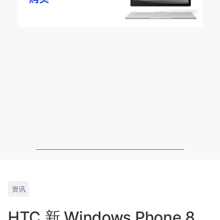
资讯
HTC 新 Windows Phone 8