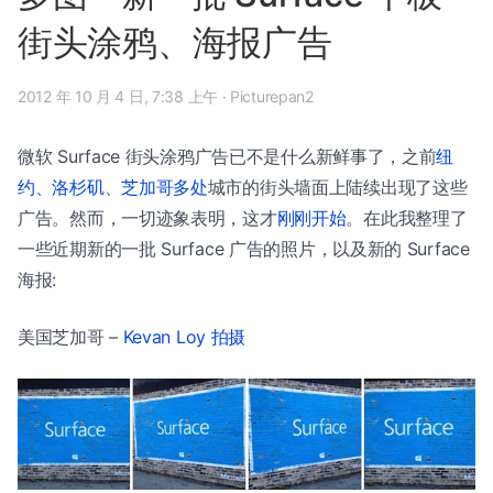
街头涂鸦、海报广告
2012 年 10 月 4 日, 7:38 上午
·
Picturepan2
微软 Surface 街头涂鸦广告已不是什么新鲜事了，之前
纽
约、洛杉矶
、
芝加哥多处
城市的街头墙面上陆续出现了这些
广告。然而，一切迹象表明，这才
刚刚开始
。在此我整理了
一些近期新的一批 Surface 广告的照片，以及新的 Surface
海报:
美国芝加哥 –
Kevan Loy 拍摄