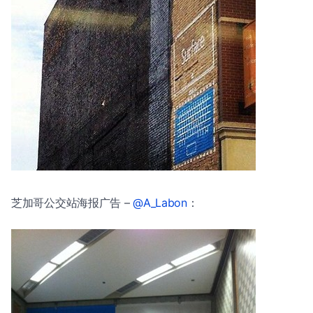
芝加哥公交站海报广告 –
@A_Labon
：