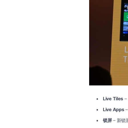
Live Tiles
–
Live Apps
–
锁屏
– 新