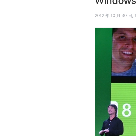
Windo
20