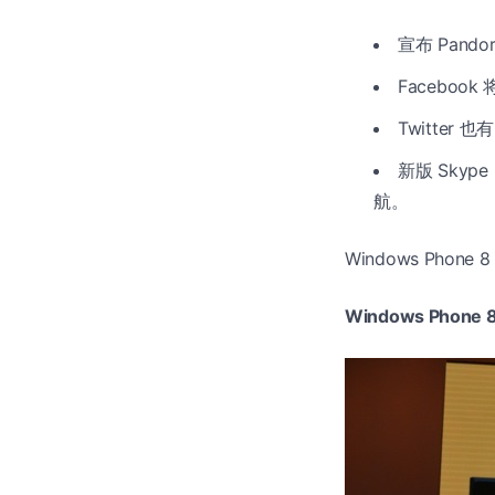
宣布 Pand
Faceboo
Twitter 
新版 Sk
航。
Windows Phon
Windows Phon