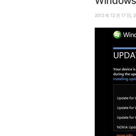
Window
201