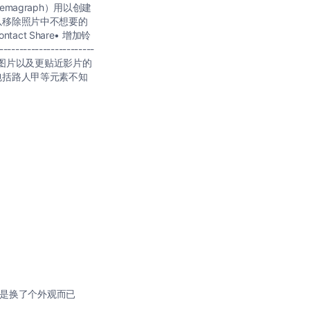
magraph）用以创建
用以移除照片中不想要的
act Share• 增加铃
----------------------
合、图片以及更贴近影片的
：包括路人甲等元素不知
就是换了个外观而已