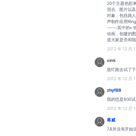
20个主题色彩来
混合、图片以及更
对象：包括路人甲等
声制作应用Ringtone M
------其中
动画，创建的图片
道大家是否和我
2012 年 12 月 
oink
急忙跑去试了下
2012 年 12 月 
zhyf88
我的也是800
2012 年 12 月 
蒋威
7.8并没有开