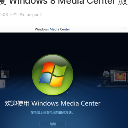
Windows 8 Media Center
2 年 12 月 17 日, 10:06 上午
·
Picturepan2