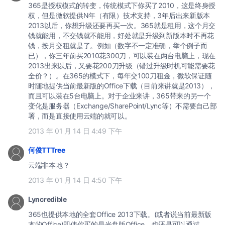
365是授权模式的转变，传统模式下你买了2010，这是终身授
权，但是微软提供N年（有限）技术支持，3年后出来新版本
2013以后，你想升级还要再买一次。365就是租用，这个月交
钱就能用，不交钱就不能用，好处就是升级到新版本时不再花
钱，按月交租就是了。例如（数字不一定准确，举个例子而
已），你三年前买2010花300刀，可以装在两台电脑上，现在
2013出来以后，又要花200刀升级（错过升级时机可能需要花
全价？）。在365的模式下，每年交100刀租金，微软保证随
时随地提供当前最新版的Office下载（目前来讲就是2013），
而且可以装在5台电脑上。对于企业来讲，365带来的另一个
变化是服务器（Exchange/SharePoint/Lync等）不需要自己部
署，而是直接使用云端的就可以。
2013 年 01 月 14 日 4:49 下午
何俊TTTree
云端非本地？
2013 年 01 月 14 日 4:50 下午
Lyncredible
365也提供本地的全套Office 2013下载。(或者说当前最新版
本的Office)即使你买的是光盘版Office，也还是可以通过