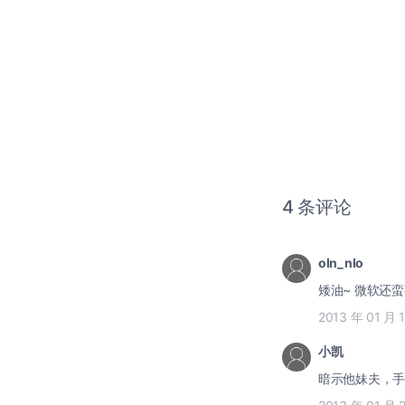
4 条评论
oln_nlo
矮油~ 微软还
2013 年 01 月 
小凯
暗示他妹夫，手