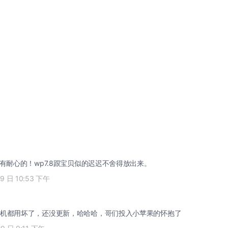
蛮有耐心的！wp7.8跟宝贝似的迟迟不舍得放出来。
19 日 10:53 下午
机都用坏了，还没更新，哈哈哈，哥们投入小苹果的怀抱了