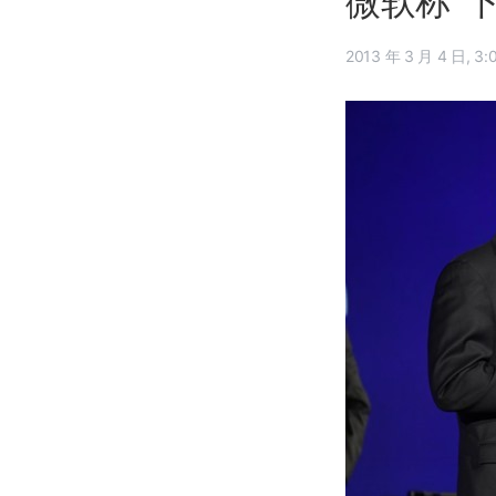
微软称“下
2013 年 