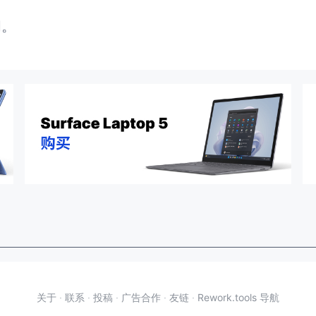
闭。
关于
·
联系
·
投稿
·
广告合作
·
友链
·
Rework.tools 导航