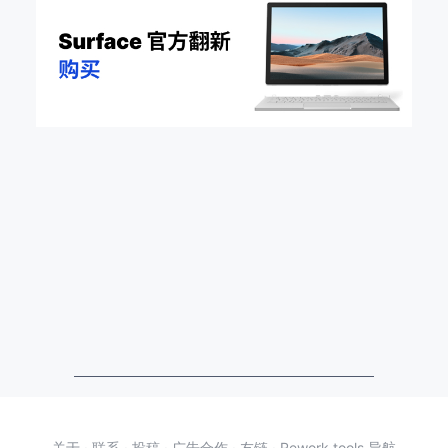
关于
·
联系
·
投稿
·
广告合作
·
友链
·
Rework.tools 导航