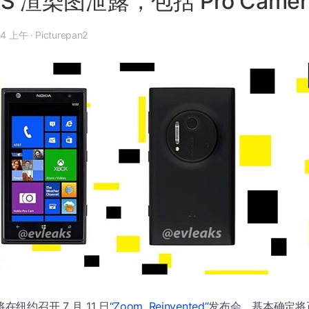
EOS 渲染图泄露，包括 Pro Came
7 月 5 日, 9:34 上午
·
Picturepan2
在纽约召开 7 月 11 日
“Zoom. Reinvented”
发布会，基本确定将