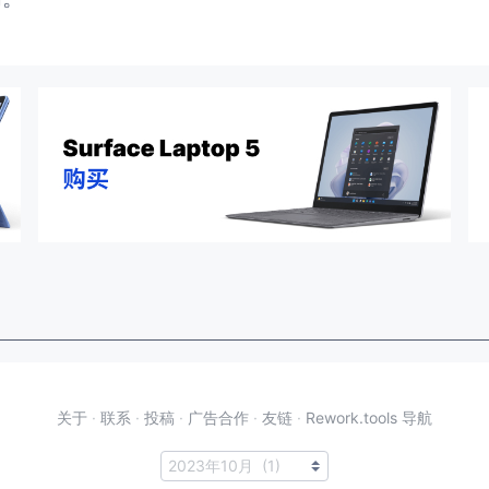
关于
·
联系
·
投稿
·
广告合作
·
友链
·
Rework.tools 导航