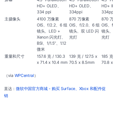
HD+ OLED、
HD+ OLED、
HD+ 
334 ppi
334ppi
334pp
主摄像头
4100 万像素
870 万像素
870 
OIS、f/2.2、6 组
OIS、f/2.0、6 组
OIS、
镜头、LED +
镜头、双 LED 闪
镜头、
Xenon 闪光灯、
光灯
光灯
BSI、1/1.5”、1.12
微米
重量和尺寸
157.6 克 / 130.3
139 克 / 127.5 x
185 克 
x 71.4 x 10.4 mm
70.5 x 8.5mm
70.8 
（via
WPCentral
）
直达：
微软中国官方商城 - 购买 Surface、Xbox 和配件促
销