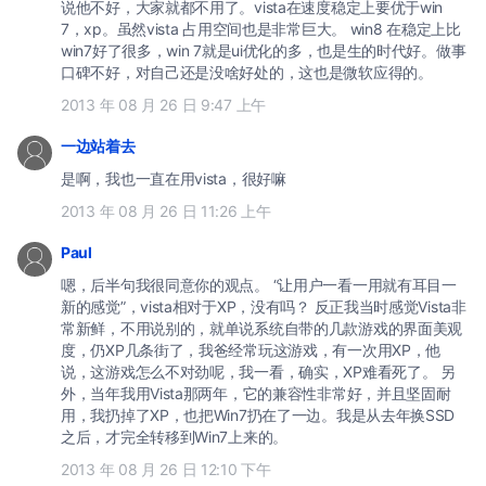
说他不好，大家就都不用了。vista在速度稳定上要优于win
7，xp。虽然vista 占用空间也是非常巨大。 win8 在稳定上比
win7好了很多，win 7就是ui优化的多，也是生的时代好。做事
口碑不好，对自己还是没啥好处的，这也是微软应得的。
2013 年 08 月 26 日 9:47 上午
一边站着去
是啊，我也一直在用vista，很好嘛
2013 年 08 月 26 日 11:26 上午
Paul
嗯，后半句我很同意你的观点。 “让用户一看一用就有耳目一
新的感觉”，vista相对于XP，没有吗？ 反正我当时感觉Vista非
常新鲜，不用说别的，就单说系统自带的几款游戏的界面美观
度，仍XP几条街了，我爸经常玩这游戏，有一次用XP，他
说，这游戏怎么不对劲呢，我一看，确实，XP难看死了。 另
外，当年我用Vista那两年，它的兼容性非常好，并且坚固耐
用，我扔掉了XP，也把Win7扔在了一边。我是从去年换SSD
之后，才完全转移到Win7上来的。
2013 年 08 月 26 日 12:10 下午