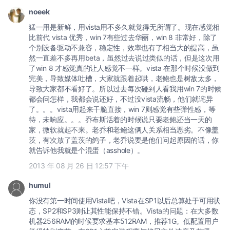
noeek
猛一用是新鲜，用vista用不多久就觉得无所谓了。现在感觉相
比前代 vista 优秀，win 7有些过去华丽，win 8 非常好，除了
个别设备驱动不兼容，稳定性，效率也有了相当大的提高，虽
然一直差不多再用beta，虽然过去说过类似的话，但是这次用
了win 8 才感觉真的让人感觉不一样。vista 在那个时候没做到
完美，导致媒体吐槽，大家就跟着起哄，老鲍也是树敌太多，
导致大家都不看好了。所以过去每次碰到人看我用win 7的时候
都会问怎样，我都会说还好，不过没vista流畅，他们就诧异
了。。。vista用起来干脆直接，win 7则感觉有些弹性感，等
待，未响应。。。乔布斯活着的时候说只要老鲍还当一天的
家，微软就起不来。老乔和老鲍这俩人关系相当恶劣。不像盖
茨，有次放了盖茨的鸽子，老乔说要是他们问起原因的话，你
就告诉他我就是个混蛋（asshole）。
2013 年 08 月 26 日 12:57 下午
humul
你没有第一时间使用Vista吧，Vista在SP1以后总算处于可用状
态，SP2和SP3则让其性能保持不错。Vista的问题：在大多数
机器256RAM的时候要求基本512RAM，推荐1G。低配置用户