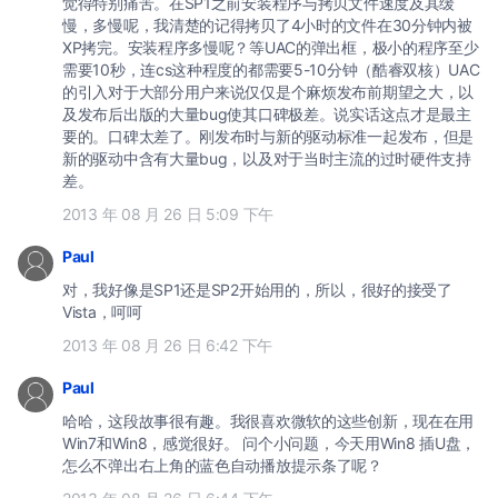
觉得特别痛苦。在SP1之前安装程序与拷贝文件速度及其缓
慢，多慢呢，我清楚的记得拷贝了4小时的文件在30分钟内被
XP拷完。安装程序多慢呢？等UAC的弹出框，极小的程序至少
需要10秒，连cs这种程度的都需要5-10分钟（酷睿双核）UAC
的引入对于大部分用户来说仅仅是个麻烦发布前期望之大，以
及发布后出版的大量bug使其口碑极差。说实话这点才是最主
要的。口碑太差了。刚发布时与新的驱动标准一起发布，但是
新的驱动中含有大量bug，以及对于当时主流的过时硬件支持
差。
2013 年 08 月 26 日 5:09 下午
Paul
对，我好像是SP1还是SP2开始用的，所以，很好的接受了
Vista，呵呵
2013 年 08 月 26 日 6:42 下午
Paul
哈哈，这段故事很有趣。我很喜欢微软的这些创新，现在在用
Win7和Win8，感觉很好。 问个小问题，今天用Win8 插U盘，
怎么不弹出右上角的蓝色自动播放提示条了呢？