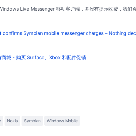
indows Live Messenger 移动客户端，并没有提示收费，
t confirms Symbian mobile messenger charges – Nothing deci
城 - 购买 Surface、Xbox 和配件促销
e
Nokia
Symbian
Windows Mobile