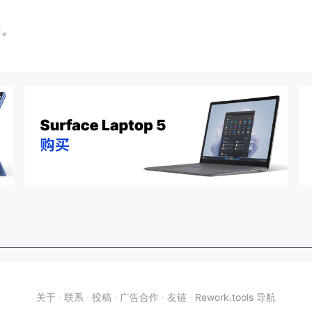
闭。
关于
·
联系
·
投稿
·
广告合作
·
友链
·
Rework.tools 导航