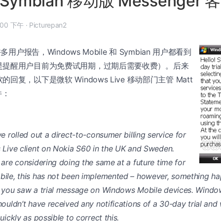
ymbian 移动版 Messenger
年 1 月 10 日, 4:00 下午
·
Picturepan2
用户报告，Windows Mobile 和 Symbian 用户都看到
是提醒用户目前为免费试用期，过期后需要收费）。后来
复，以下是微软 Windows Live 移动部门主管 Matt
件：
e rolled out a direct-to-consumer billing service for
Live client on Nokia S60 in the UK and Sweden.
are considering doing the same at a future time for
ile, this has not been implemented – however, something h
 you saw a trial message on Windows Mobile devices. Windo
ouldn’t have received any notifications of a 30-day trial and
ickly as possible to correct this.