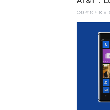
AT&T：L
20