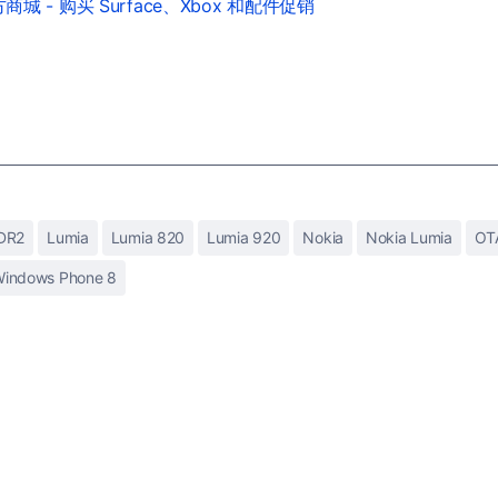
城 - 购买 Surface、Xbox 和配件促销
DR2
Lumia
Lumia 820
Lumia 920
Nokia
Nokia Lumia
OT
indows Phone 8