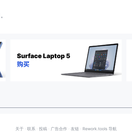
闭。
关于
·
联系
·
投稿
·
广告合作
·
友链
·
Rework.tools 导航