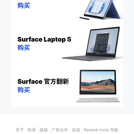
关于
·
联系
·
投稿
·
广告合作
·
友链
·
Rework.tools 导航