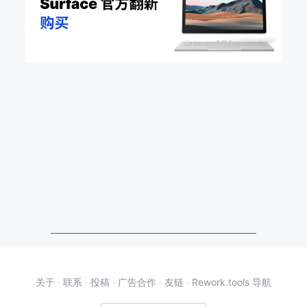
关于
·
联系
·
投稿
·
广告合作
·
友链
·
Rework.tools 导航