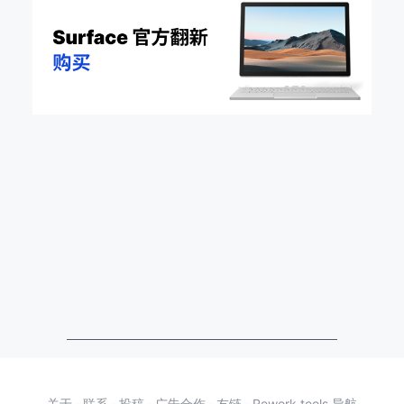
关于
·
联系
·
投稿
·
广告合作
·
友链
·
Rework.tools 导航