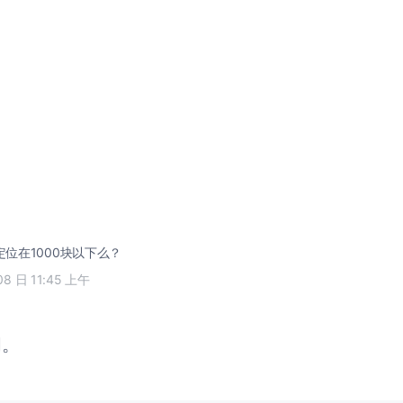
80*800 ...... 定位在1000块以下么？
08 日 11:45 上午
闭。