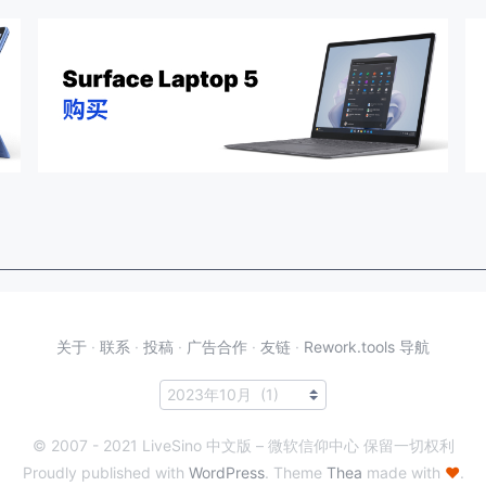
关于
·
联系
·
投稿
·
广告合作
·
友链
·
Rework.tools 导航
© 2007 - 2021 LiveSino 中文版 – 微软信仰中心 保留一切权利
Proudly published with
WordPress
. Theme
Thea
made with
♥
.