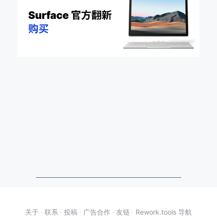
关于
·
联系
·
投稿
·
广告合作
·
友链
·
Rework.tools 导航