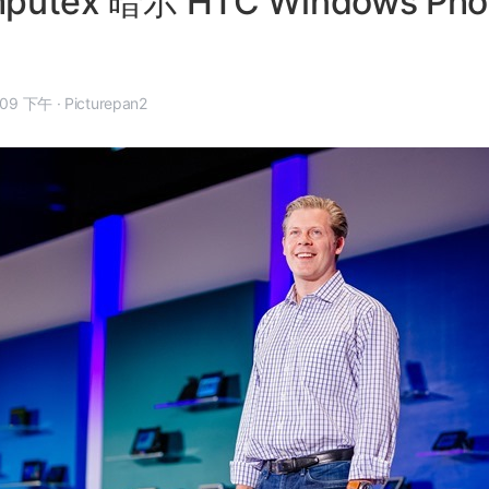
putex 暗示 HTC Windows Ph
 6 月 4 日, 10:09 下午
·
Picturepan2