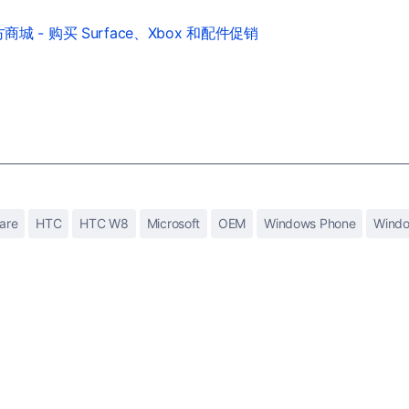
城 - 购买 Surface、Xbox 和配件促销
are
HTC
HTC W8
Microsoft
OEM
Windows Phone
Windo