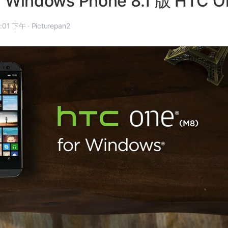
Windows Phone 8.1 版 HTC O
年 8 月 19 日, 11:01 下午
·
Picturepan2