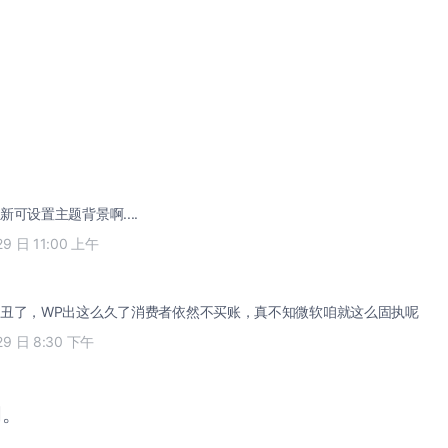
可设置主题背景啊....
29 日 11:00 上午
丑了，WP出这么久了消费者依然不买账，真不知微软咱就这么固执呢
29 日 8:30 下午
闭。