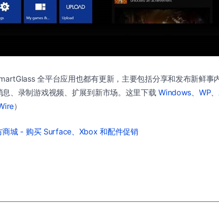
e SmartGlass 全平台应用也都有更新，主要包括分享和发布新
消息、录制游戏视频、扩展到新市场。这里下载
Windows
、
WP
、
Wire
）
城 - 购买 Surface、Xbox 和配件促销