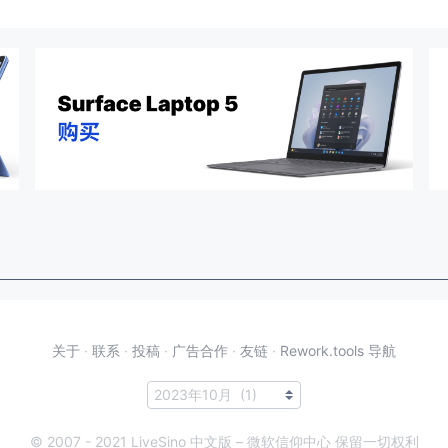
关于
·
联系
·
投稿
·
广告合作
·
友链
·
Rework.tools 导航
© 2007 - 2021 LiveSino 中文版 – 微软信仰中心 保留一切权利