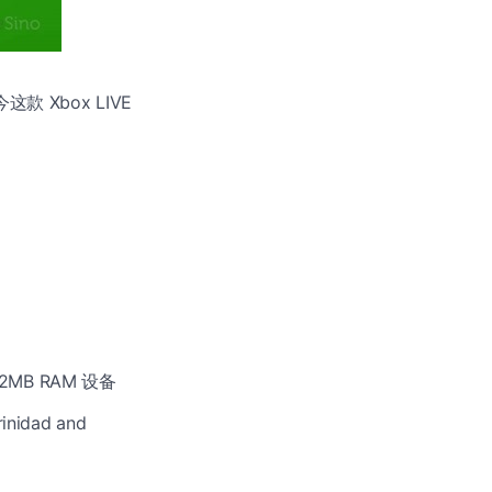
款 Xbox LIVE
12MB RAM 设备
idad and