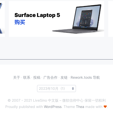
关于
·
联系
·
投稿
·
广告合作
·
友链
·
Rework.tools 导航
© 2007 - 2021 LiveSino 中文版 – 微软信仰中心 保留一切权利
Proudly published with
WordPress
. Theme
Thea
made with
♥
.