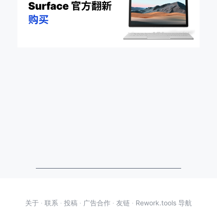
关于
·
联系
·
投稿
·
广告合作
·
友链
·
Rework.tools 导航