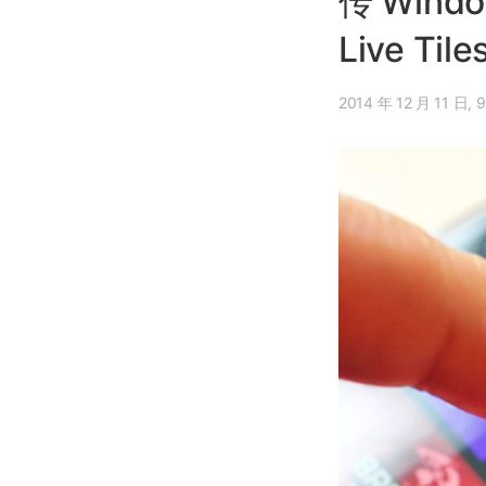
传 Wind
Live Tile
201