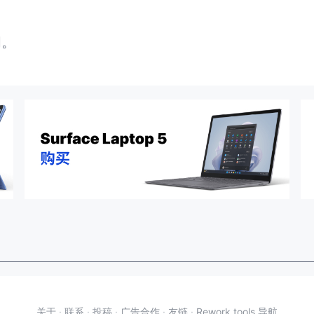
闭。
关于
·
联系
·
投稿
·
广告合作
·
友链
·
Rework.tools 导航