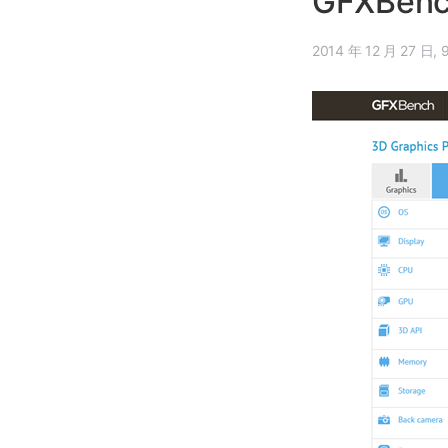
GFXBen
201