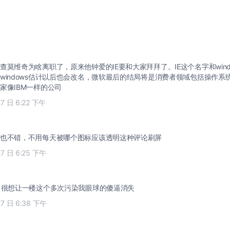
查莫维奇为啥离职了，原来他钟爱的IE要和大家拜拜了。IE这个名字和wind
windows估计以后也会改名，微软最后的结局将是消费者领域包括操作系
家像IBM一样的公司
27 日 6:22 下午
也不错，不用每天被哪个图标应该透明这种评论刷屏
27 日 6:25 下午
，很想让一楼这个多次污染我眼球的傻逼消失
27 日 6:38 下午