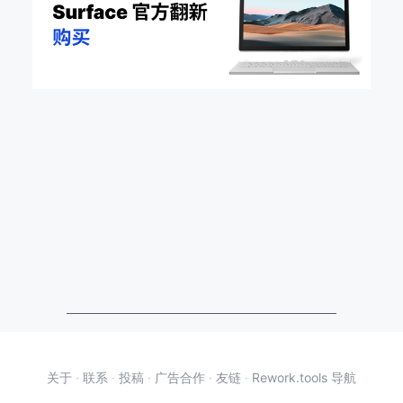
关于
·
联系
·
投稿
·
广告合作
·
友链
·
Rework.tools 导航