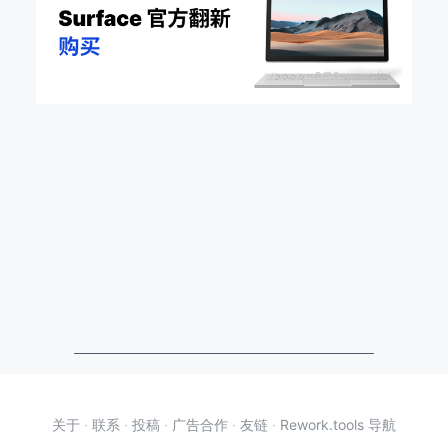
关于
·
联系
·
投稿
·
广告合作
·
友链
·
Rework.tools 导航