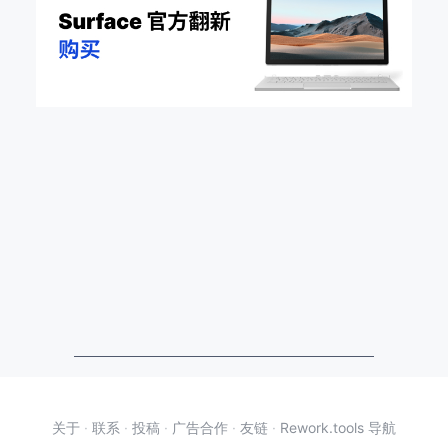
关于
·
联系
·
投稿
·
广告合作
·
友链
·
Rework.tools 导航