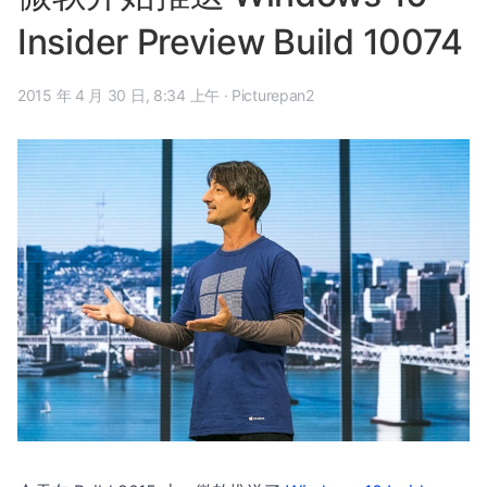
Insider Preview Build 10074
2015 年 4 月 30 日, 8:34 上午
·
Picturepan2