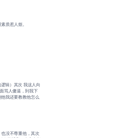
没素质惹人烦。
的逻辑）其次 我这人向
下面骂人傻逼，到我下
到他我还要教教他怎么
，也没不尊重他，其次