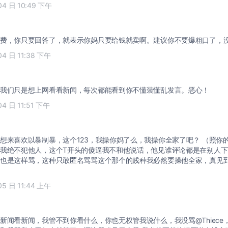
04 日 10:49 下午
费，你只要回答了，就表示你妈只要给钱就卖啊。建议你不要爆粗口了，
04 日 11:38 下午
我们只是想上网看看新闻，每次都能看到你不懂装懂乱发言。恶心！
04 日 11:51 下午
想来喜欢以暴制暴，这个123，我操你妈了么，我操你全家了吧？ （照你
我绝不犯他人，这个T开头的傻逼我不和他说话，他见谁评论都是在别人
也是这样骂，这种只敢匿名骂骂这个那个的贱种我必然要操他全家，真见
05 日 11:44 上午
新闻看新闻，我管不到你看什么，你也无权管我说什么，我没骂@Thiece