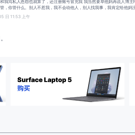
和我骂私人恩怨也就算了，还注册账号冒充我 我当然要草他妈再说人博主P
管，你管什么。别人不惹我，我不会动他人，别人找我事，我肯定给他妈
05 日 11:53 上午
闭。