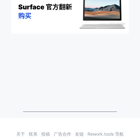
关于
·
联系
·
投稿
·
广告合作
·
友链
·
Rework.tools 导航