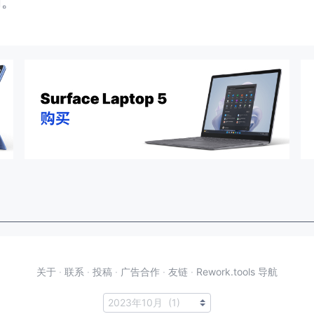
闭。
关于
·
联系
·
投稿
·
广告合作
·
友链
·
Rework.tools 导航