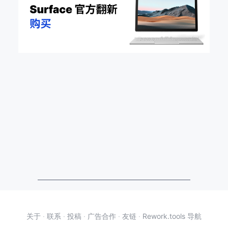
关于
·
联系
·
投稿
·
广告合作
·
友链
·
Rework.tools 导航