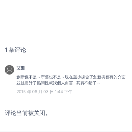
1 条评论
艾因
創新也不是～守舊也不是～現在至少揉合了創新與舊有的介面
並且提升了協調性就我個人而言...其實不錯了～
2015 年 08 月 03 日 1:44 下午
评论当前被关闭。