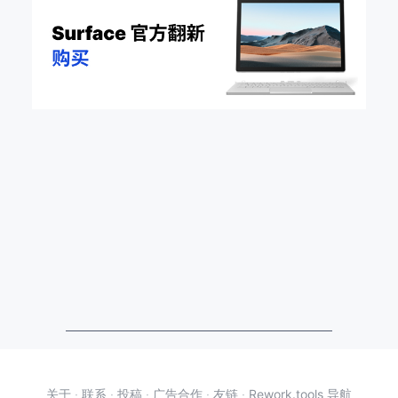
关于
·
联系
·
投稿
·
广告合作
·
友链
·
Rework.tools 导航