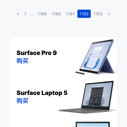
<
1
...
1189
1190
1191
1192
1193
>