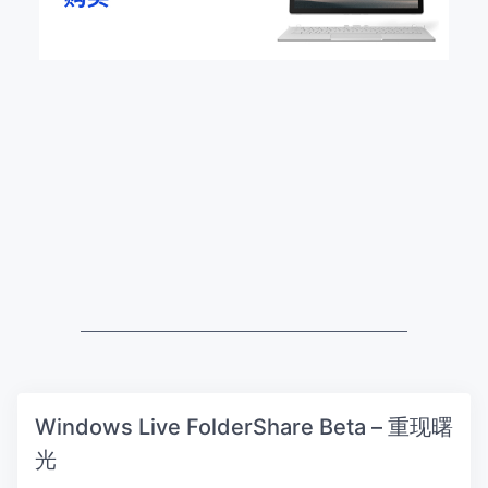
Windows Live FolderShare Beta – 重现曙
光