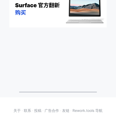
关于
·
联系
·
投稿
·
广告合作
·
友链
·
Rework.tools 导航