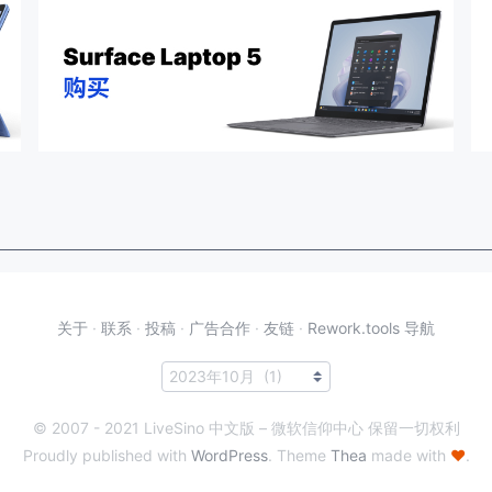
关于
·
联系
·
投稿
·
广告合作
·
友链
·
Rework.tools 导航
© 2007 - 2021 LiveSino 中文版 – 微软信仰中心 保留一切权利
Proudly published with
WordPress
. Theme
Thea
made with
♥
.