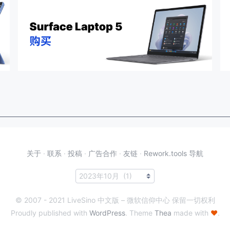
关于
·
联系
·
投稿
·
广告合作
·
友链
·
Rework.tools 导航
© 2007 - 2021 LiveSino 中文版 – 微软信仰中心 保留一切权利
Proudly published with
WordPress
. Theme
Thea
made with
♥
.