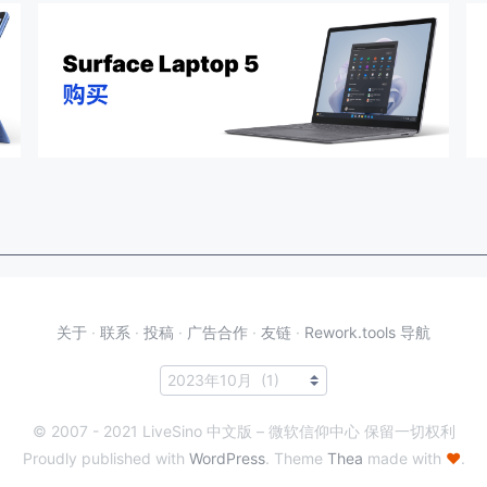
关于
·
联系
·
投稿
·
广告合作
·
友链
·
Rework.tools 导航
© 2007 - 2021 LiveSino 中文版 – 微软信仰中心 保留一切权利
Proudly published with
WordPress
. Theme
Thea
made with
♥
.