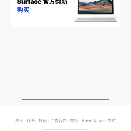
关于
·
联系
·
投稿
·
广告合作
·
友链
·
Rework.tools 导航