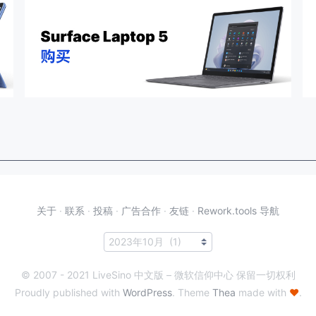
关于
·
联系
·
投稿
·
广告合作
·
友链
·
Rework.tools 导航
© 2007 - 2021 LiveSino 中文版 – 微软信仰中心 保留一切权利
Proudly published with
WordPress
. Theme
Thea
made with
♥
.