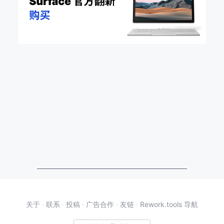
关于
·
联系
·
投稿
·
广告合作
·
友链
·
Rework.tools 导航