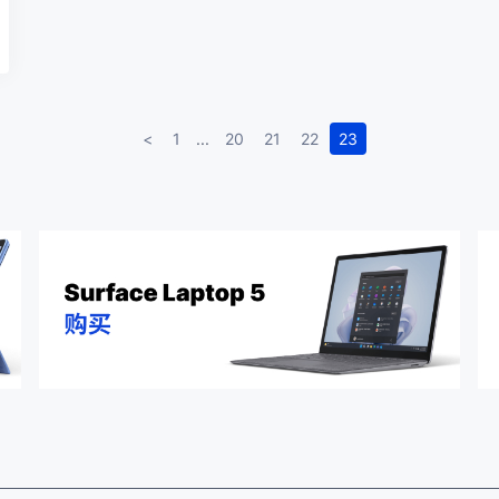
<
1
...
20
21
22
23