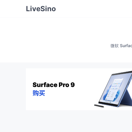
LiveSino
微软 Surfa