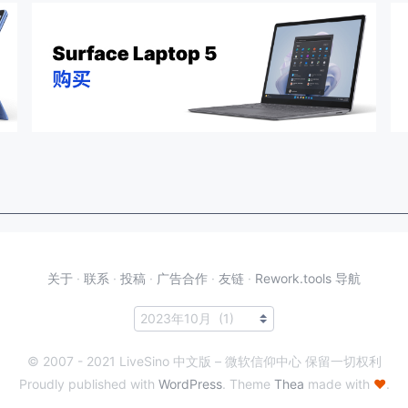
关于
·
联系
·
投稿
·
广告合作
·
友链
·
Rework.tools 导航
© 2007 - 2021 LiveSino 中文版 – 微软信仰中心 保留一切权利
Proudly published with
WordPress
. Theme
Thea
made with
♥
.