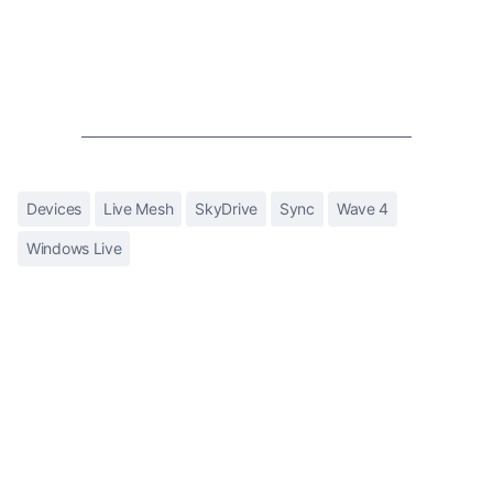
Devices
Live Mesh
SkyDrive
Sync
Wave 4
Windows Live